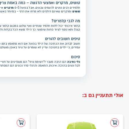
טושים, מרקרים ואמצעי הדגשה – כמה באמת צריך
תלמידים רבים נוטים להעמיס צבעים, אבל בפועל 3–4
מרקרים
איכ
טושים
ומרקרים שאינם דולפים ולא מרחו את הדף – במיוחד כאש
מה לגבי קלמרים?
קלמר איכותי יכול ללוות תלמיד שנתיים ואף שלוש. במקום קלמר ע
קצר) ותא נוסף לציוד פחות שימושי. כך הילד מוצא הכל בקלות ו
טיפים חשובים להורים
חשוב לבדוק את הכתיבה של הילד בפועל. אם הוא מתאמץ בזמן 
עמידים, כי ילדים בחטיבה עדיין לא שומרים על ציוד באופן מושלם
סיכום
כלי כתיבה
הם הרבה מעבר ל“רשימת ציוד”. הם משפיעים על חוויית 
לקל ונעים בהרבה. איכות, התאמה והרגלי סדר נכונים הם המפתח.
אולי תתעניין גם ב: