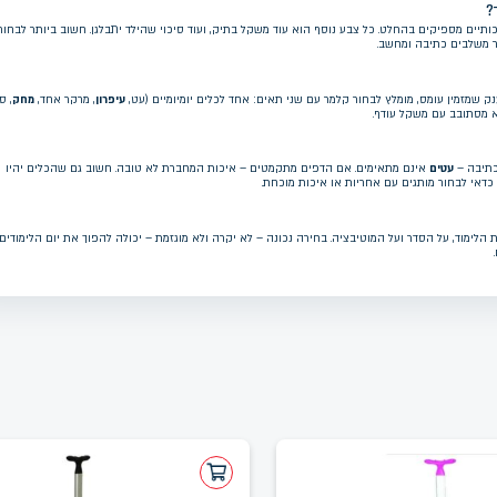
?
ותיים מספיקים בהחלט. כל צבע נוסף הוא עוד משקל בתיק, ועוד סיכוי שהילד יתבלגן. חשוב ביותר לבחור
ר משלבים כתיבה ומחשב.
נק שמזמין עומס, מומלץ לבחור קלמר עם שני תאים: אחד לכלים יומיומיים (עט,
עיפרון
, מרקר אחד,
מחק
, ס
לא מסתובב עם משקל עודף.
כתיבה –
עטים
אינם מתאימים. אם הדפים מתקמטים – איכות המחברת לא טובה. חשוב גם שהכלים יהיו
. כדאי לבחור מותגים עם אחריות או איכות מוכחת.
הלימוד, על הסדר ועל המוטיבציה. בחירה נכונה – לא יקרה ולא מוגזמת – יכולה להפוך את יום הלימודים