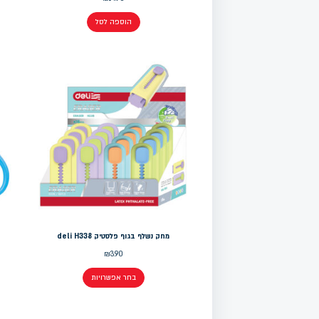
הוספה לסל
מחק נשלף בגוף פלסטיק deli H338
₪
3.90
בחר אפשרויות