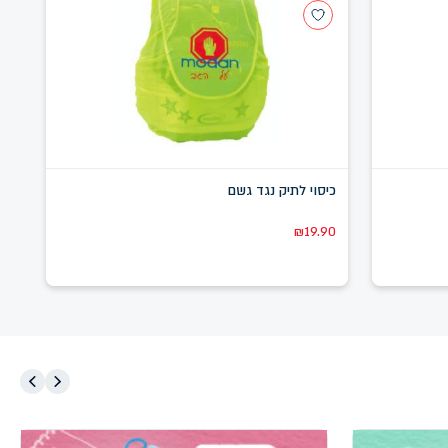
כיסוי לתיק נגד גשם
עג
90
₪
19.90