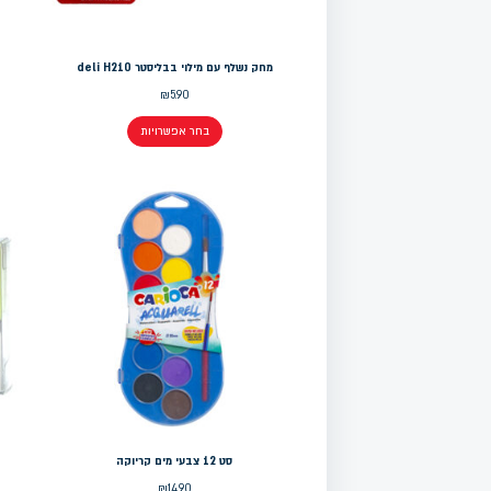
מחק נשלף עם מילוי בבליסטר deli H210
₪
5.90
בחר אפשרויות
סט 12 צבעי מים קריוקה
₪
14.90