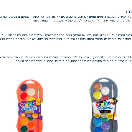
בה?
, טושים להדגשות, עטים נוחים לכתיבה ארוכה וכלים לארגון חומר. כלי כתיבה שאינם מתאימים יכולים
סר סדר בתיק. תלמיד שצריך להתאמץ כדי לכתוב יפה – ישקיע פחות בתוכן עצמו.
וגע ביעילות הלמידה. מומלץ לבחור בעט ג'ל איכותי או בעט כדורי פרימיום, ולא בעטים דיספוזיבלים זולים
נוטות “להתמלא מהר”. עדיף לבחור מחברות 80–100 דף בצפיפות נייר גבוהה (80 גרם), כדי למנוע כתיבה שחודרת לצד השני. כדאי להימנע מכמות גדולה
צועות מרכזיים. כך, הילד מתעסק פחות בהחלפות, פחות מאבד מחברות, ומתפקס במה שצריך.