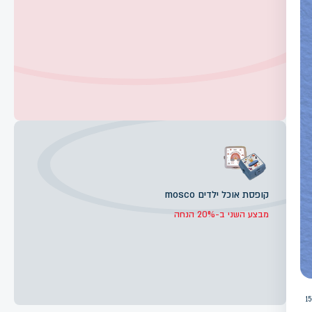
קופסת אוכל ילדים mosco
מבצע השני ב-20% הנחה
בחירת כלי כתיבה לילדים בגיל חטיבה נראית כמו משימה פשוטה, אבל בפועל מדובר באחד הגורמים המשפיעים ביותר על נוחות למידה, על סדר ועל עצמאות. ילדים בגיל 12–15