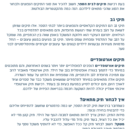
בעת רכישת
תיקים לבית הספר
, חשוב להכיר את סוגי התיקים הנפוצים ולבחור
את הסוג שהכי מתאים לילדכם. הנה כמה מהקטגוריות הבולטות:
תיקי גב
תיקי גב הם התיקים הקלאסיים והנפוצים ביותר לבתי הספר. אלו תיקים שניתן
לשאת על הגב בעזרת שתי רצועות מרופדות, והם מתאימים לתלמידים בכל
הגילאים. יתרונם העיקרי הוא חלוקת המשקל באופן שווה בין הכתפיים, מה שמקל
על הגב של התלמיד ומפחית עומס מיותר. תיקי גב מגיעים במגוון עיצובים – החל
מדמויות מצוירות צבעוניות לילדים קטנים ועד עיצובים יוקרתיים ומינימליסטיים לבני
נוער.
תיקים אורטופדיים
תיקים אורטופדיים
הופכים לפופולריים יותר ויותר בשנים האחרונות, והם מתוכננים
במיוחד כדי לתמוך בצורה אופטימלית בגב של הילד. תיק אורטופדי מאובזר לרוב
עם תמיכה מרופדת לגב ולכתפיים, מה שמפחית את הלחץ על עמוד השדרה.
תיקים אלה מתאימים במיוחד לתלמידים שנושאים משקל כבד של ספרים וציוד
לאורך היום, והם יכולים לסייע במניעת בעיות גב בעתיד. רכישת תיק אורטופדי
איכותי אונליין יכולה להיות השקעה חכמה בבריאות הפיזית של ילדכם.
איך לבחור תיק מתאים?
כשמדובר ברכישת תיק לבית הספר, יש כמה פרמטרים שחשוב להתייחס אליהם
כדי להבטיח בחירה נכונה:
מידות התיק: התיק צריך להיות מותאם למבנה הגוף של הילד. תיק קטן מדי לא
יכיל את כל הציוד, בעוד תיק גדול מדי עלול להכביד עליו.
משקל
: חשוב לבחור תיק קל ככל האפשר, כדי לא להוסיף משקל נוסף על
התלמיד מעבר לתכולת התיק.