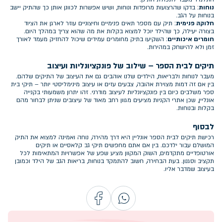
נוחות
: בדקו שהרצועות מרופדות ונוחות, ושיש אפשרות לכוונן אותן כך שהתיק יישב
בנוחות על הגב.
חלוקה פנימית
: תיק עם מספר תאים פנימיים וחיצוניים עוזר לארגן את הציוד
בצורה יעילה, כך שהילד יוכל למצוא בקלות את מה שהוא צריך במהלך היום.
חומרים איכותיים
: השקיעו בתיק מחומרים עמידים שיכול להחזיק מעמד לאורך
זמן ולא להישחק במהירות.
תיקים לבית הספר – שילוב של פונקציונליות ועיצוב
מעבר לנוחות ולבריאות, הילדים שלנו אוהבים גם את העיצוב של התיקים שלהם.
בין אם זה דמות מצוירת אהובה, צבעים עזים או עיצוב מינימליסטי יותר – תיקי בית
ספר משלבים כיום בין פונקציונליות לעיצוב מודרני. זהו יתרון משמעותי בקנייה
אונליין, שכן אתרי הקניות מציעים מגוון רחב מאוד של עיצובים שניתן לבחור מהם
בקלות ובנוחות.
לבסוף
רכישת תיקים לבית הספר אונליין היא דרך מהירה, נוחה ואמינה למצוא את התיק
המושלם עבור ילדכם. בין אם אתם מחפשים תיקי גב קלאסיים או תיקים
אורטופדיים מתקדמים, השוק המקוון מציע שפע של אפשרויות המתאימות לכל
תקציב וסגנון. בעת הבחירה, חשוב להתמקד בנוחות, בריאות הגב של הילד וכמובן
בעיצוב שמדבר אליו.