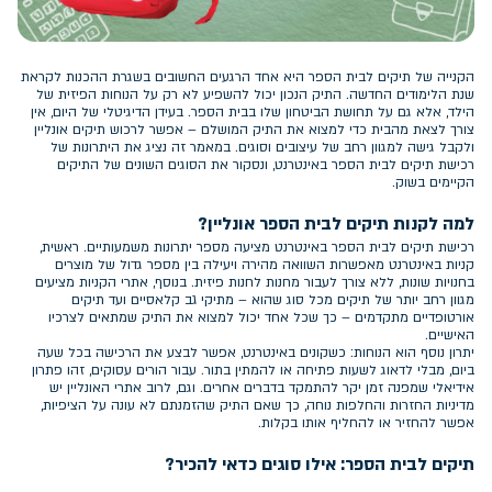
הקנייה של תיקים לבית הספר היא אחד הרגעים החשובים בשגרת ההכנות לקראת
שנת הלימודים החדשה. התיק הנכון יכול להשפיע לא רק על הנוחות הפיזית של
הילד, אלא גם על תחושת הביטחון שלו בבית הספר. בעידן הדיגיטלי של היום, אין
צורך לצאת מהבית כדי למצוא את התיק המושלם – אפשר לרכוש תיקים אונליין
ולקבל גישה למגוון רחב של עיצובים וסוגים. במאמר זה נציג את היתרונות של
רכישת תיקים לבית הספר באינטרנט, ונסקור את הסוגים השונים של התיקים
הקיימים בשוק.
למה לקנות תיקים לבית הספר אונליין?
רכישת תיקים לבית הספר באינטרנט מציעה מספר יתרונות משמעותיים. ראשית,
קניות באינטרנט מאפשרות השוואה מהירה ויעילה בין מספר גדול של מוצרים
בחנויות שונות, ללא צורך לעבור מחנות לחנות פיזית. בנוסף, אתרי הקניות מציעים
מגוון רחב יותר של תיקים מכל סוג שהוא – מתיקי גב קלאסיים ועד תיקים
אורטופדיים מתקדמים – כך שכל אחד יכול למצוא את התיק שמתאים לצרכיו
האישיים.
יתרון נוסף הוא הנוחות: כשקונים באינטרנט, אפשר לבצע את הרכישה בכל שעה
ביום, מבלי לדאוג לשעות פתיחה או להמתין בתור. עבור הורים עסוקים, זהו פתרון
אידיאלי שמפנה זמן יקר להתמקד בדברים אחרים. וגם, לרוב אתרי האונליין יש
מדיניות החזרות והחלפות נוחה, כך שאם התיק שהזמנתם לא עונה על הציפיות,
אפשר להחזיר או להחליף אותו בקלות.
תיקים לבית הספר: אילו סוגים כדאי להכיר?