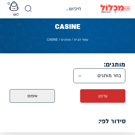
Ski
0
t
conten
₪
0
CASINE
עמוד הבית
/ מותגים / CASINE
מותגים:
בחר מותגים
עדכון
איפוס
סידור לפי: