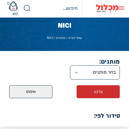
Ski
0
t
conten
₪
0
NICI
עמוד הבית
/ מותגים / NICI
מותגים:
בחר מותגים
עדכון
איפוס
סידור לפי: