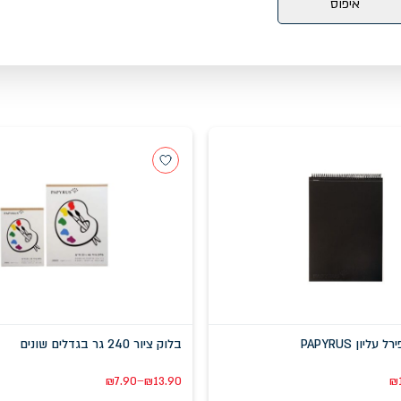
איפוס
יון PAPYRUS
בלוק ציור 240 גר בגדלים שונים
–
₪
7.90
₪
13.90
₪