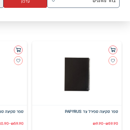
בחר מותגים
עדכון
ספר סקיצה ספירל צד PAPYRUS
ספר סקיצה ספירל על
–
–
10.90
₪
59.90
₪
9.90
₪
59.90