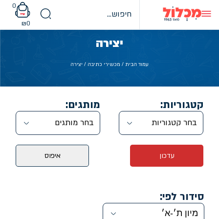
Ski
0
t
conten
₪
0
יצירה
עמוד הבית
/
מכשירי כתיבה
/ יצירה
קטגוריות:
מותגים:
בחר קטגוריות
בחר מותגים
עדכון
איפוס
סידור לפי: