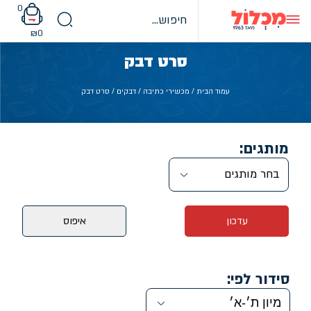
Ski
0
t
conten
₪
0
סרט דבק
עמוד הבית
/
מכשירי כתיבה
/
דבקים
/ סרט דבק
מותגים:
בחר מותגים
עדכון
איפוס
סידור לפי: