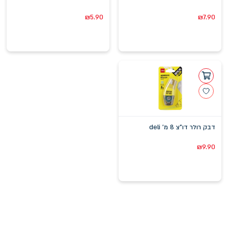
₪
5.90
₪
7.90
דבק רולר דו"צ 8 מ' deli
₪
9.90