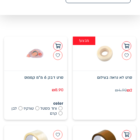
מבצע!
סרט לא נראה בצילום
סרט דבק 6 מ"מ קמפוס
₪
8.90
₪
4.90
₪
2
color
ורוד פסטל
טורקיז
לבן
קרם