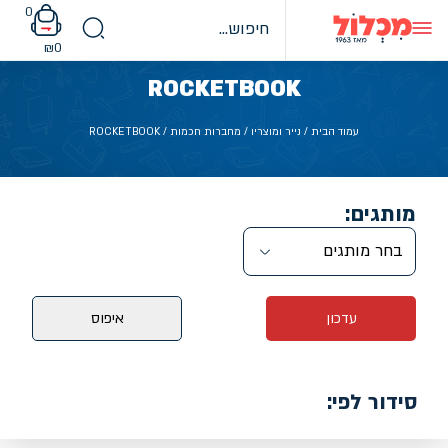
Ski
0
t
conten
₪
0
ROCKETBOOK
עמוד הבית
/
נייר ומוצריו
/
מחברות חכמות
/ ROCKETBOOK
מותגים:
בחר מותגים
עדכון
איפוס
סידור לפי: