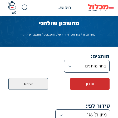
Ski
0
t
conten
₪
0
מחשבון שולחני
עמוד הבית
/
ציוד משרדי והיקפי
/
מחשבונים
/ מחשבון שולחני
מותגים:
בחר מותגים
עדכון
איפוס
סידור לפי: