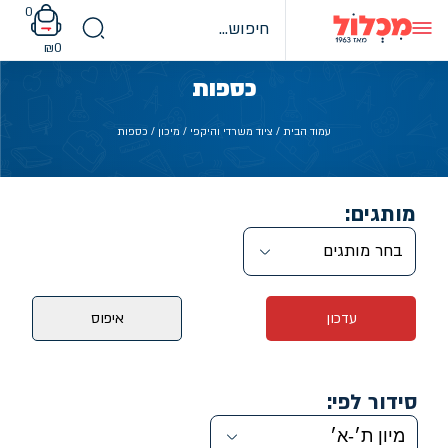
Ski
0
t
conten
₪
0
כספות
עמוד הבית
/
ציוד משרדי והיקפי
/
מיכון
/ כספות
מותגים:
בחר מותגים
עדכון
איפוס
סידור לפי: