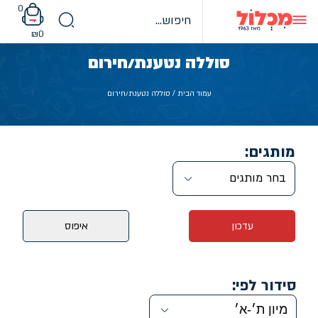
Ski
0
t
conten
₪
0
סוללה נטענת/חירום
עמוד הבית
/ סוללה נטענת/חירום
מותגים:
בחר מותגים
עדכון
איפוס
סידור לפי: