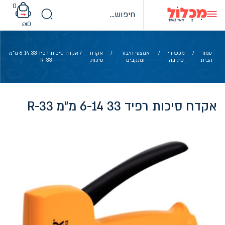
Ski
0
t
conten
₪
0
עמוד
/
מכשירי
/
אמצעי חיבור
/
אקדח
/ אקדח סיכות רפיד 33 6-14 מ"מ
הבית
כתיבה
ומנקבים
סיכות
R-33
אקדח סיכות רפיד 33 6-14 מ"מ R-33