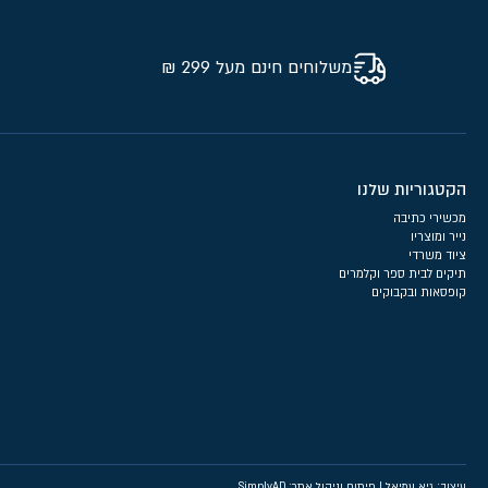
משלוחים חינם מעל 299 ₪
הקטגוריות שלנו
מכשירי כתיבה
נייר ומוצריו
ציוד משרדי
תיקים לבית ספר וקלמרים
קופסאות ובקבוקים
עיצוב: גיא עמיאל
|
פיתוח וניהול אתר: SimplyAD