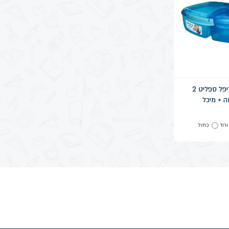
לאנצ' – טריפל ספליט 2
ה + מיכל
ורוד
כחול