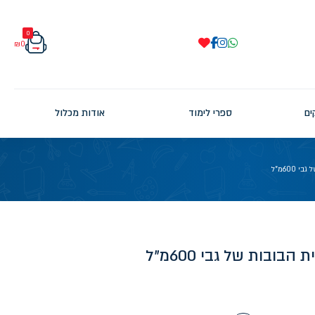
0
₪
0
ים
ספרי לימוד
אודות מכלול
600מ"ל
ובות של גבי 600מ"ל