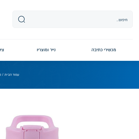
Ski
t
conten
מכשירי כתיבה
נייר ומוצריו
ציו
עמוד הבית
/
ק