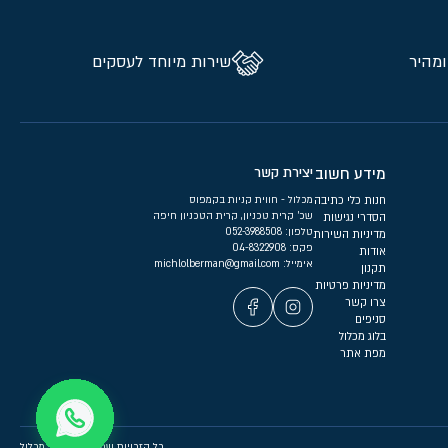
ומהיר
שירות מיוחד לעסקים
מידע חשוב
יצירת קשר
חנות כלי כתיבה
מכלול - חווית קניות בקמפוס
שכ’ קרית טכניון, קרית הטכניון חיפה
הסדרי נגישות
טלפון:
052-3988508
מדיניות השירות
פקס: 04-8322908
אודות
אימייל:
michlolberman@gmail.com
תקנון
מדיניות פרטיות
צרו קשר
סניפים
בלוג מכלול
מפת אתר
כל הזכויות שמורות 2026 – מכלול