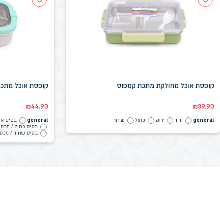
קופסת אוכל מחולקת מתכת קמפוס
קופסת אוכל מתכ
₪
44.90
₪
39.90
general
ורוד
ירוק
כחול
שחור
general
בסיס אפ
בסיס כחול / מכסה
בסיס שחור / מכסה