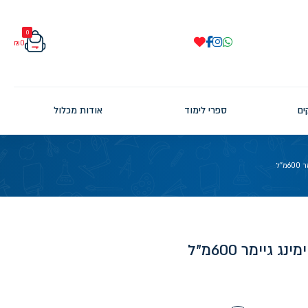
0
₪
0
ים
ספרי לימוד
אודות מכלול
"ל
גיימר 600מ"ל