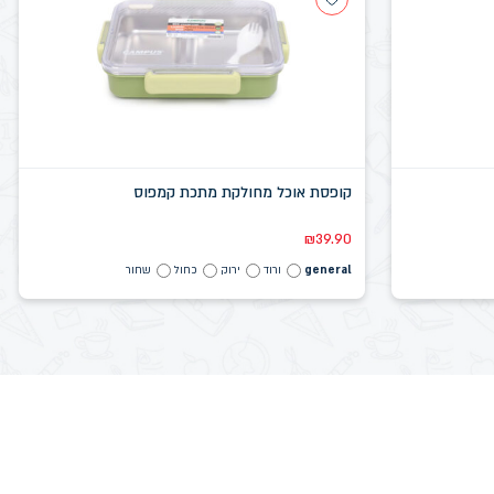
קופסת אוכל מחולקת מתכת קמפוס
₪
39.90
general
ורוד
ירוק
כחול
שחור