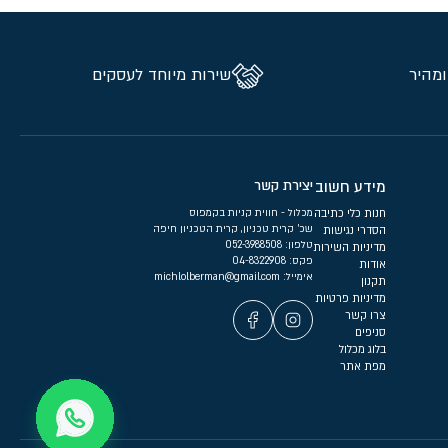
ומהיר
שירות מיוחד לעסקים
מידע חשוב
יצירת קשר
חנות כלי כתיבה
מכלול - חווית קניות בקמפוס
שכ’ קרית טכניון, קרית הטכניון חיפה
הסדרי נגישות
טלפון:
052-3988508
מדיניות השירות
פקס: 04-8322908
אודות
אימייל:
michlolberman@gmail.com
תקנון
מדיניות פרטיות
צרו קשר
סניפים
בלוג מכלול
מפת אתר