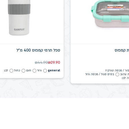
ת קמפוס
ספל תרמי קמפוס 400 מ"ל
₪
44.90
₪
29.90
ור / מכסה טורקיז
general
ורוד
חום
כחול
לבן
 צהוב
בסיס סגול / מכסה ורוד
 לבן