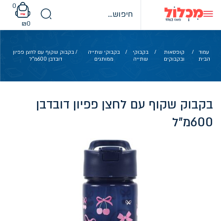
Ski
0
t
conten
₪
0
עמוד
/
קופסאות
/
בקבוקי
/
בקבוקי שתייה
/ בקבוק שקוף עם לחצן פפיון
הבית
ובקבוקים
שתייה
ממותגים
דובדבן 600מ"ל
בקבוק שקוף עם לחצן פפיון דובדבן
600מ"ל