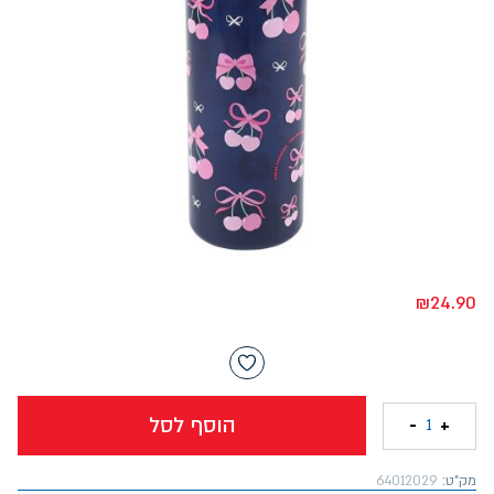
₪
24.90
הוסף לסל
-
+
1
מק"ט:
64012029