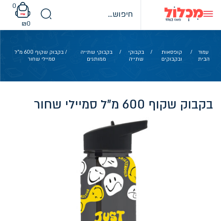
Ski
0
t
conten
₪
0
עמוד
/
קופסאות
/
בקבוקי
/
בקבוקי שתייה
/ בקבוק שקוף 600 מ"ל
הבית
ובקבוקים
שתייה
ממותגים
סמיילי שחור
בקבוק שקוף 600 מ"ל סמיילי שחור