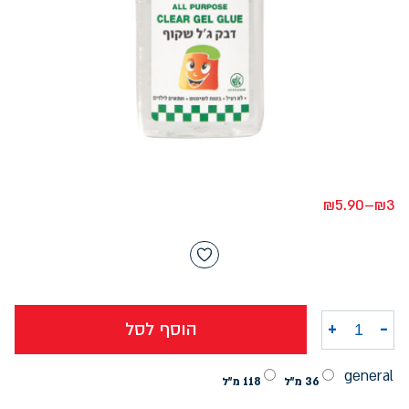
₪
5.90
–
₪
3
-
+
הוסף לסל
כמות של דבק ג'ל שקוף קמפוס במגוון גדלים
general
36 מ"ל
118 מ"ל