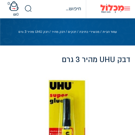
Ski
0
t
conten
₪
0
עמוד הבית
/
מכשירי כתיבה
/
דבקים
/
דבק מהיר
/ דבק UHU מהיר 3 גרם
דבק UHU מהיר 3 גרם