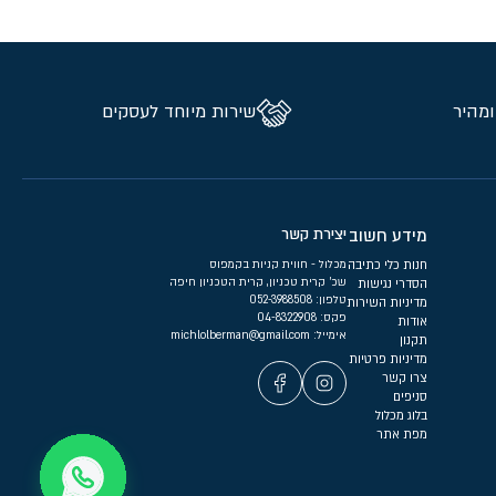
ומהיר
שירות מיוחד לעסקים
מידע חשוב
יצירת קשר
חנות כלי כתיבה
מכלול - חווית קניות בקמפוס
שכ’ קרית טכניון, קרית הטכניון חיפה
הסדרי נגישות
טלפון:
052-3988508
מדיניות השירות
פקס: 04-8322908
אודות
אימייל:
michlolberman@gmail.com
תקנון
מדיניות פרטיות
צרו קשר
סניפים
בלוג מכלול
מפת אתר