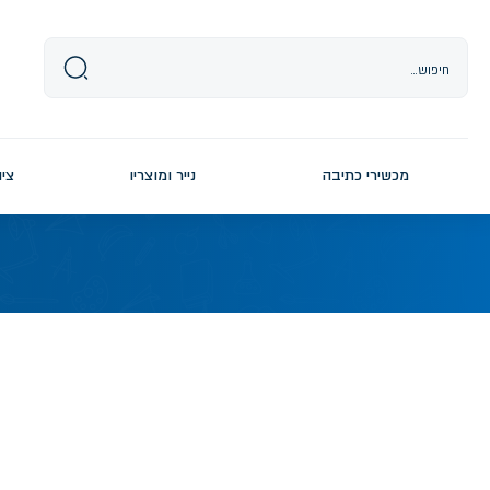
Ski
t
conten
מכשירי כתיבה
נייר ומוצריו
ציו