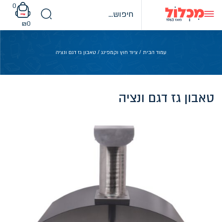
Ski
0
t
conten
₪
0
עמוד הבית
/
ציוד חוץ וקמפינג
/ טאבון גז דגם ונציה
טאבון גז דגם ונציה