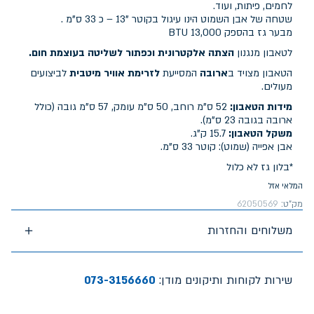
לחמים, פיתות, ועוד.
שטחה של אבן השמוט הינו עיגול בקוטר "13 – כ 33 ס"מ .
מבער גז בהספק 13,000 BTU
לטאבון מנגנון
הצתה אלקטרונית וכפתור לשליטה בעוצמת חום.
הטאבון מצויד ב
ארובה
המסייעת
לזרימת אוויר מיטבית
לביצועים
מעולים.
מידות הטאבון:
52 ס"מ רוחב, 50 ס"מ עומק, 57 ס"מ גובה (כולל
ארובה בגובה 23 ס"מ).
משקל הטאבון:
15.7 ק"ג.
אבן אפייה (שמוט): קוטר 33 ס"מ.
*בלון גז לא כלול
המלאי אזל
מק"ט:
62050569
משלוחים והחזרות
שירות לקוחות ותיקונים מודן:
073-3156660