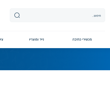
Ski
t
conten
מכשירי כתיבה
נייר ומוצריו
ציו