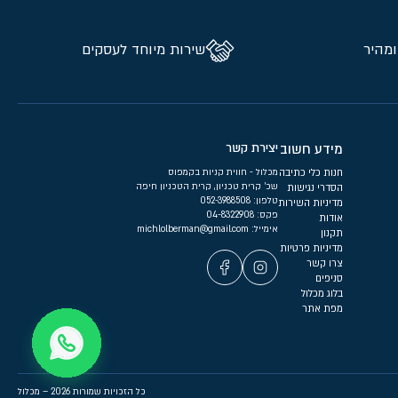
ומהיר
שירות מיוחד לעסקים
מידע חשוב
יצירת קשר
חנות כלי כתיבה
מכלול - חווית קניות בקמפוס
שכ’ קרית טכניון, קרית הטכניון חיפה
הסדרי נגישות
טלפון:
052-3988508
מדיניות השירות
פקס: 04-8322908
אודות
אימייל:
michlolberman@gmail.com
תקנון
מדיניות פרטיות
צרו קשר
סניפים
בלוג מכלול
מפת אתר
כל הזכויות שמורות 2026 – מכלול