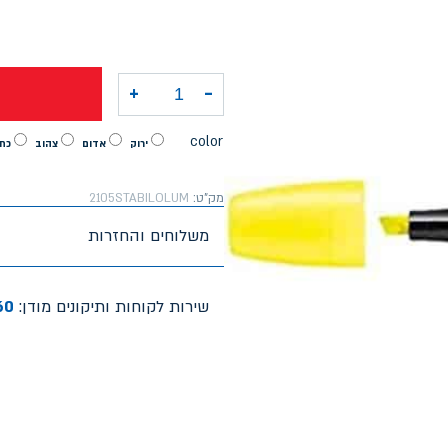
+
-
כמות של טוש הדגשה לומינטור
color
ירוק
אדום
צהוב
כת
מק"ט:
2105STABILOLUM
משלוחים והחזרות
שירות לקוחות ותיקונים מודן:
60