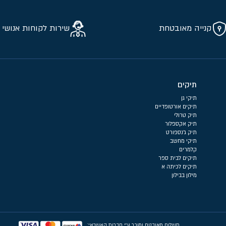
קנייה מאובטחת
שירות לקוחות אנושי 
תיקים
תיקי גן
תיקים אורטופדיים
תיק טרולי
תיק אקספלור
תיק ג'נספורט
תיקי מחשב
קלמרים
תיקים לבית ספר
תיקים לכיתה א
מילון בבילון
תשלום מאובטח ומוכר ע״י חברות האשראי: