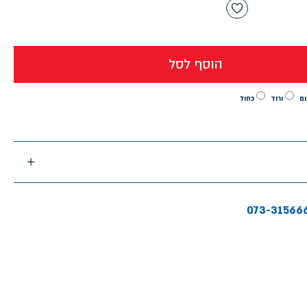
הוסף לסל
ום
ורוד
כחול
073-31566