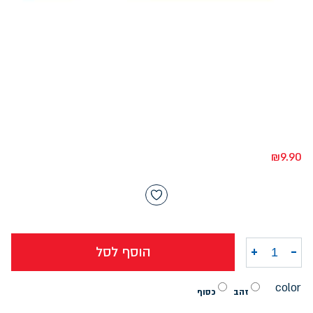
₪
9.90
-
+
הוסף לסל
כמות של טוש מטאלי שטדלר 1.2ממ
color
זהב
כסוף