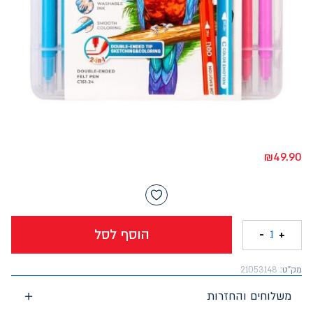
₪
49.90
הוסף לסל
-
+
1
מק"ט:
21053148
משלוחים והחזרות