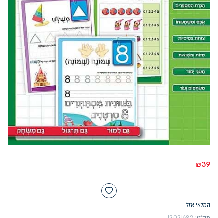
₪
39
המלאי אזל
מק"ט:
13021682