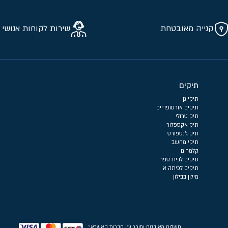
קנייה מאובטחת
שירות לקוחות אנושי 
תיקים
תיקי גן
תיקים אורטופדיים
תיק טרולי
תיק אקספלור
תיק ג'נספורט
תיקי מחשב
קלמרים
תיקים לבית ספר
תיקים לכיתה א
מילון בבילון
תשלום מאובטח ומוכר ע״י חברות האשראי: