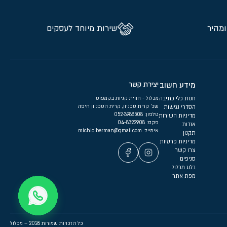
ומהיר
שירות מיוחד לעסקים
מידע חשוב
יצירת קשר
חנות כלי כתיבה
מכלול - חווית קניות בקמפוס
שכ’ קרית טכניון, קרית הטכניון חיפה
הסדרי נגישות
טלפון:
052-3988508
מדיניות השירות
פקס: 04-8322908
אודות
אימייל:
michlolberman@gmail.com
תקנון
מדיניות פרטיות
צרו קשר
סניפים
בלוג מכלול
מפת אתר
כל הזכויות שמורות 2026 – מכלול