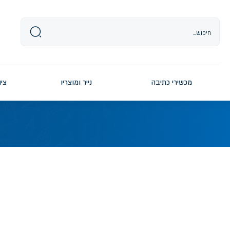
Ski
t
conten
מכשירי כתיבה
נייר ומוצריו
ציו