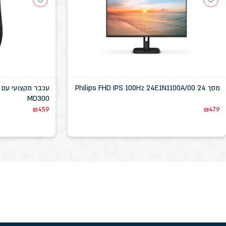
מסך Philips FHD IPS 100Hz 24E1N1100A/00 24
MD300
₪
459
₪
479