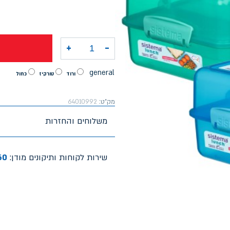
+
-
כמות של לאנצ' - קוביית לאנצ' מרובעת 1.4 ל' מחולקת
general
ורוד
טורקיז
כחול
מק"ט:
64010992
משלוחים והחזרות
שירות לקוחות ותיקונים מודן:
60