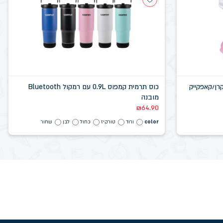
כוס תרמית קמפוס 0.9L עם רמקול Bluetooth
מובנה
₪
64.90
color
ורוד
טורקיז
כחול
לבן
שחור