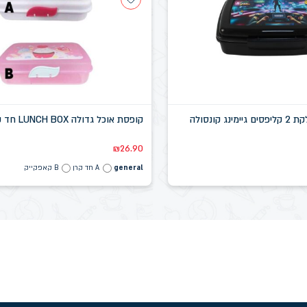
 קונסולה
קופסת אוכל גדולה LUNCH BOX חד קרן/קאפקייק
₪
26.90
general
A חד קרן
B קאפקייק