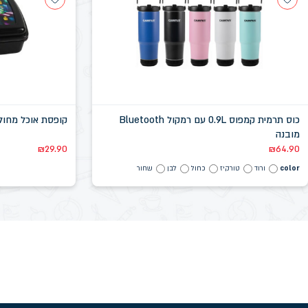
כוס תרמית קמפוס 0.9L עם רמקול Bluetooth
קופסת אוכל מחולקת 2 קליפסים גיימינג
מובנה
₪
29.90
₪
64.90
color
ורוד
טורקיז
כחול
לבן
שחור