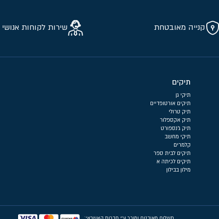
קנייה מאובטחת
שירות לקוחות אנושי 
תיקים
תיקי גן
תיקים אורטופדיים
תיק טרולי
תיק אקספלור
תיק ג'נספורט
תיקי מחשב
קלמרים
תיקים לבית ספר
תיקים לכיתה א
מילון בבילון
תשלום מאובטח ומוכר ע״י חברות האשראי: