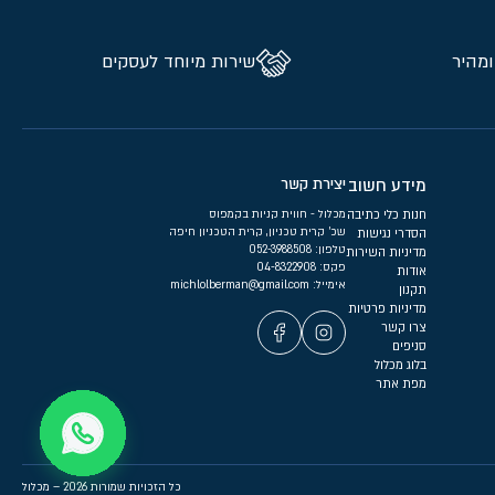
ומהיר
שירות מיוחד לעסקים
מידע חשוב
יצירת קשר
חנות כלי כתיבה
מכלול - חווית קניות בקמפוס
שכ’ קרית טכניון, קרית הטכניון חיפה
הסדרי נגישות
טלפון:
052-3988508
מדיניות השירות
פקס: 04-8322908
אודות
אימייל:
michlolberman@gmail.com
תקנון
מדיניות פרטיות
צרו קשר
סניפים
בלוג מכלול
מפת אתר
כל הזכויות שמורות 2026 – מכלול