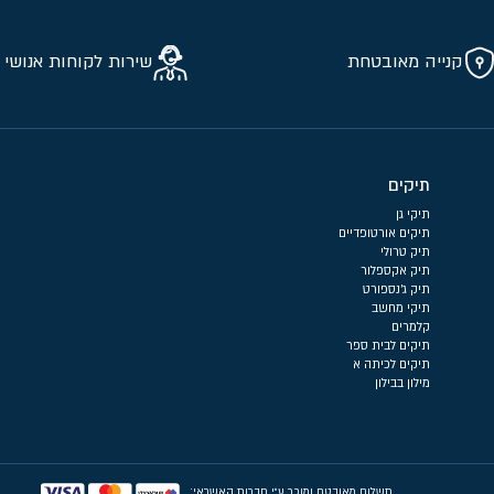
קנייה מאובטחת
שירות לקוחות אנושי 
תיקים
תיקי גן
תיקים אורטופדיים
תיק טרולי
תיק אקספלור
תיק ג'נספורט
תיקי מחשב
קלמרים
תיקים לבית ספר
תיקים לכיתה א
מילון בבילון
תשלום מאובטח ומוכר ע״י חברות האשראי: