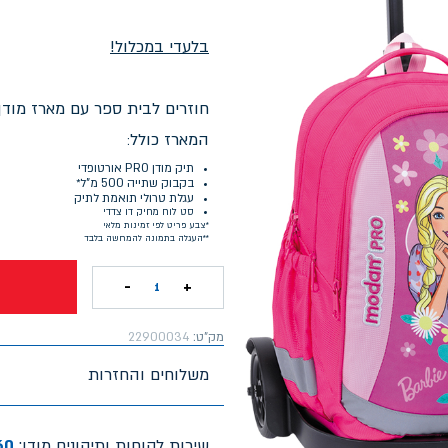
בלעדי במכלול!
חוזרים לבית ספר עם מארז מודן PRO המושלם
המארז כולל
:
תיק מודן PRO אורטופדי
בקבוק שתייה 500 מ"ל
*
עגלת טרולי תואמת לתיק
סט לוח מחיק דו צדדי
*צבע פריט לפי זמינות מלאי
**העגלה בתמונה להמחשה בלבד
-
+
1
מק"ט:
22900034
משלוחים והחזרות
שירות לקוחות ותיקונים מודן:
60