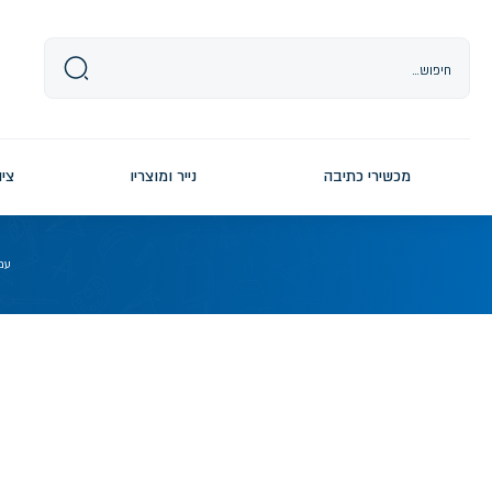
Ski
t
conten
מכשירי כתיבה
נייר ומוצריו
ציו
עמ