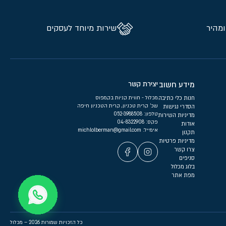
ומהיר
שירות מיוחד לעסקים
מידע חשוב
יצירת קשר
חנות כלי כתיבה
מכלול - חווית קניות בקמפוס
שכ’ קרית טכניון, קרית הטכניון חיפה
הסדרי נגישות
טלפון:
052-3988508
מדיניות השירות
פקס: 04-8322908
אודות
אימייל:
michlolberman@gmail.com
תקנון
מדיניות פרטיות
צרו קשר
סניפים
בלוג מכלול
מפת אתר
כל הזכויות שמורות 2026 – מכלול