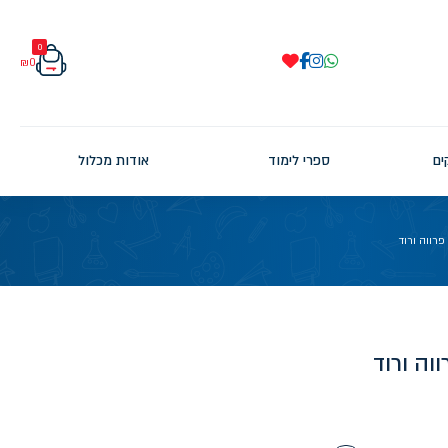
0
₪
0
ים
ספרי לימוד
אודות מכלול
רווה ורוד
וה ורוד