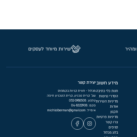
ומהיר
שירות מיוחד לעסקים
מידע חשוב
יצירת קשר
חנות כלי כתיבה
מכלול - חווית קניות בקמפוס
שכ’ קרית טכניון, קרית הטכניון חיפה
הסדרי נגישות
טלפון:
052-3988508
מדיניות השירות
פקס: 04-8322908
אודות
אימייל:
michlolberman@gmail.com
תקנון
מדיניות פרטיות
צרו קשר
סניפים
בלוג מכלול