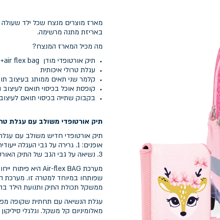
מארז מוצרים מנצח שכל ילד שעולה ל
באריזת מתנה מרשימה.
מה מכיל המארז המנצח?
תיק אורטופדי מודן air flex bag+ כיסוי נגד גשם מתנה
עגלת טרולי איכותית
קלמר שני תאים ממותג בעיצוב תו
קופסת אוכל בכיסוי תואם לעיצוב 
בקבוק שתייה בכיסוי תואם לעיצוב
תיק אורטופדי משולב עם עגלת טרו
תיק אורטופדי חדיש משולב עם עגל
3. נשיאה על גבי הגב של התיק האורטופדי לבדו לאחר הסרה פשוטה ומהירה של מערכת העגלה.
מערכת ir-flex BAG
שפותחו במיוחד למטרה זו. מערכת ה
ממשקל תכולת התיק ותנועת הילד בהל
עגלת הנשיאה עם תחתית שקופה מפלס
מאלומיניום קל משקל. וגלגלי סיליקון א