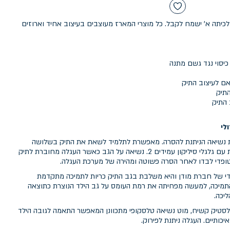
כיתה א' ישמח לקבל. כל מוצרי המארז מעוצבים בעיצוב אחיד וארוזים
אם לעיצוב התיק
התיק
 התיק
לי
ת נשיאה הניתנת להסרה. מאפשרת לתלמיד לשאת את התיק בשלושה
אופנים: 1. גרירה על גבי העגלה ייעודית עם גלגלי סיליקון עמידים 2. נשיאה על הגב כאשר העגלה מחוברת לתיק
A היא פיתוח ייחודי של חברת מודן והיא משלבת בגב התיק כריות לתמיכה מתקדמת
תמיכה, למעשה מפחיתה את רמת העומס על גב הילד הנוצרת כתוצאה
יכה.
טיק קשיח, מוט נשיאה טלסקופי מתכוונן המאפשר התאמה לגובה הילד
יכותיים. העגלה ניתנת לפירוק.