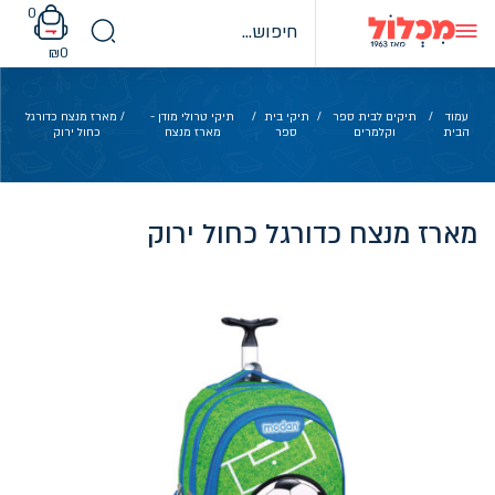
Ski
0
t
conten
₪
0
עמוד
/
תיקים לבית ספר
/
תיקי בית
/
תיקי טרולי מודן -
/ מארז מנצח כדורגל
הבית
וקלמרים
ספר
מארז מנצח
כחול ירוק
מארז מנצח כדורגל כחול ירוק