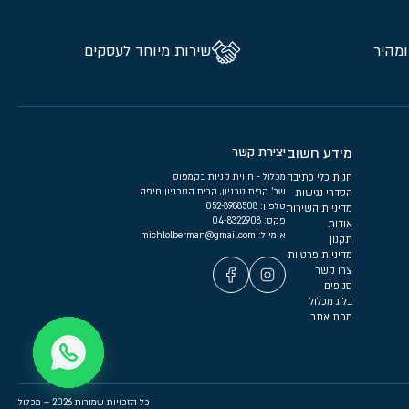
ומהיר
שירות מיוחד לעסקים
מידע חשוב
יצירת קשר
חנות כלי כתיבה
מכלול - חווית קניות בקמפוס
שכ’ קרית טכניון, קרית הטכניון חיפה
הסדרי נגישות
טלפון:
052-3988508
מדיניות השירות
פקס: 04-8322908
אודות
אימייל:
michlolberman@gmail.com
תקנון
מדיניות פרטיות
צרו קשר
סניפים
בלוג מכלול
מפת אתר
כל הזכויות שמורות 2026 – מכלול