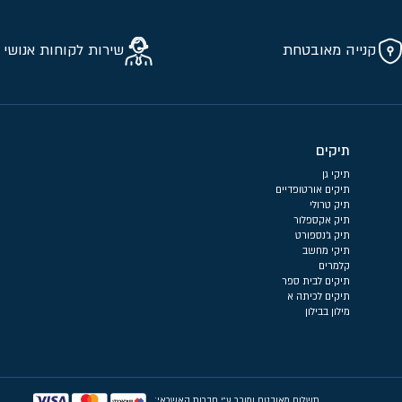
קנייה מאובטחת
שירות לקוחות אנושי 
תיקים
תיקי גן
תיקים אורטופדיים
תיק טרולי
תיק אקספלור
תיק ג'נספורט
תיקי מחשב
קלמרים
תיקים לבית ספר
תיקים לכיתה א
מילון בבילון
תשלום מאובטח ומוכר ע״י חברות האשראי: