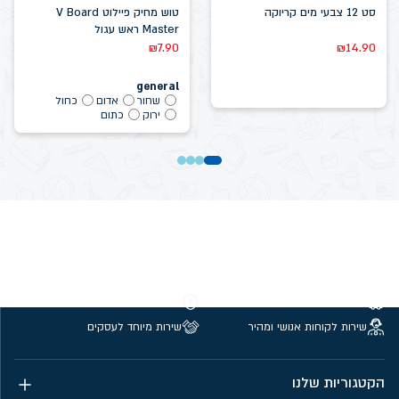
סט 12 צבעי מים קריוקה
טוש מחיק פיילוט V Board
Master ראש עגול
₪
7.90
₪
14.90
general
שחור
אדום
כחול
ירוק
כתום
משלוחים חינם מעל 299 ₪
קנייה מאובטחת
שירות לקוחות אנושי ומהיר
שירות מיוחד לעסקים
הקטגוריות שלנו