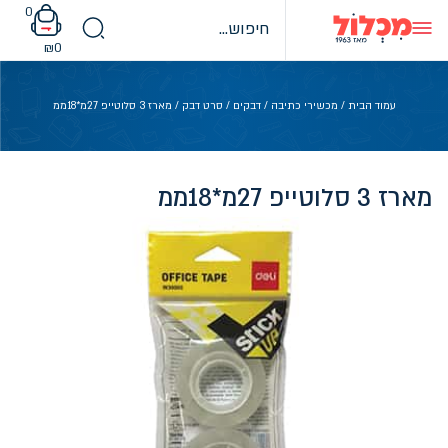
Ski
0
t
conten
₪
0
עמוד הבית
/
מכשירי כתיבה
/
דבקים
/
סרט דבק
/ מארז 3 סלוטייפ 27מ*18ממ
מארז 3 סלוטייפ 27מ*18ממ