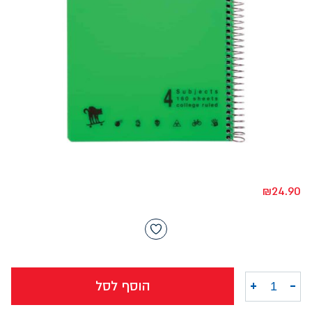
₪
24.90
-
+
הוסף לסל
כמות של מחברת A4 ספירל חשבון 4 נושאים כ.פלסטיק אורבן