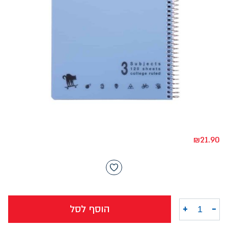
₪
21.90
-
+
הוסף לסל
כמות של מחברת A4 ספירל פסטל חשבון 3 נושאים פלסטיק אורבן