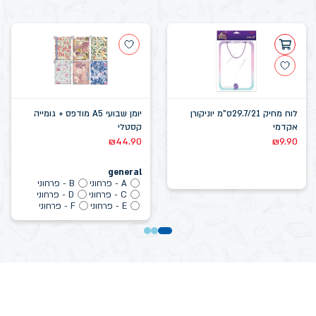
לוח מחיק 29.7/21ס"מ יוניקורן
יומן שבועי A5 מודפס + גומייה
אקדמי
קסטלי
₪
44.90
₪
9.90
general
A - פרחוני
B - פרחוני
C - פרחוני
D - פרחוני
E - פרחוני
F - פרחוני