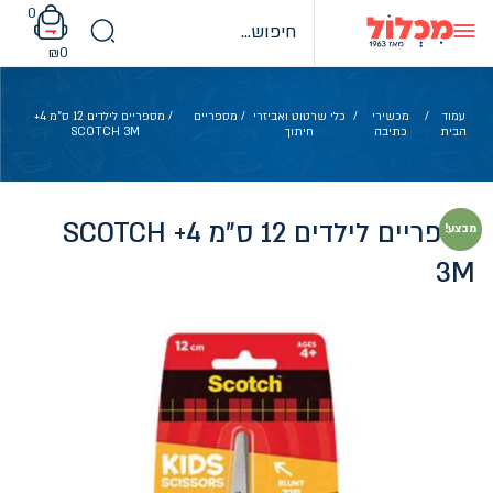
Ski
0
t
conten
₪
0
עמוד
/
מכשירי
/
כלי שרטוט ואביזרי
/
מספריים
/ מספריים לילדים 12 ס"מ 4+
הבית
כתיבה
חיתוך
SCOTCH 3M
מספריים לילדים 12 ס"מ 4+ SCOTCH
מבצע!
3M