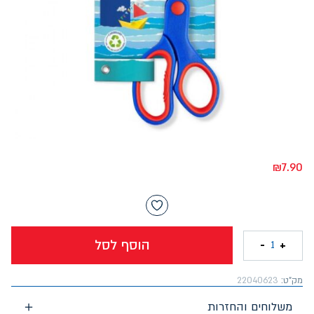
₪
7.90
הוסף לסל
-
+
1
מק"ט:
22040623
משלוחים והחזרות