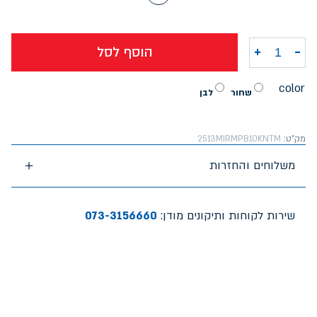
-
+
הוסף לסל
כמות של סוללת טעינה Miracase MPB10000NTM 10000mAh
color
שחור
לבן
מק"ט:
2513MIRMPB10KNTM
משלוחים והחזרות
שירות לקוחות ותיקונים מודן:
073-3156660