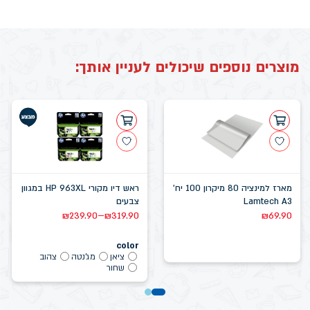
מוצרים נוספים שיכולים לעניין אותך:
מארז למינציה 80 מיקרון 100 יח'
ראש דיו מקורי HP 963XL במגוון
Lamtech A3
צבעים
–
₪
239.90
₪
319.90
₪
69.90
color
ציאן
מג'נטה
צהוב
שחור