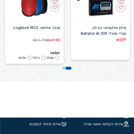
מילון אלקטרוני בבילון
עכבר אלחוטי Logitech M171
עברי-אנגלי Babylon AI 308
₪
299
₪
64.90
₪
49.90
color
שחור
כחול
אדום
משלוחים חינם מעל 299 ₪
קנייה מאובטחת
שירות לקוחות אנושי ומהיר
שירות מיוחד לעסקים