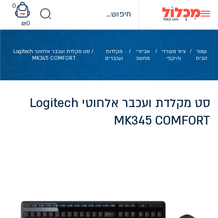
Ski
0
t
conten
₪
0
עמוד
/
ציוד משרדי
/
אביזרי
/
מקלדות
/ סט מקלדת ועכבר אלחוטי Logitech
הבית
והיקפי
מחשב
ועכברים
MK345 COMFORT
סט מקלדת ועכבר אלחוטי Logitech
MK345 COMFORT