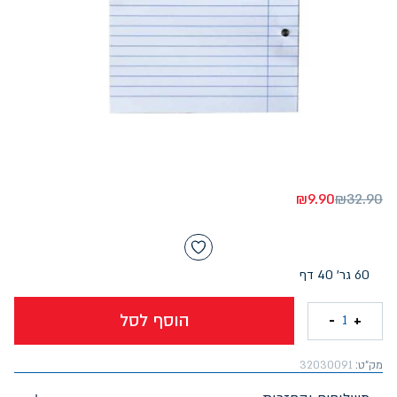
₪
9.90
₪
32.90
60 גר' 40 דף
הוסף לסל
-
+
1
מק"ט:
32030091