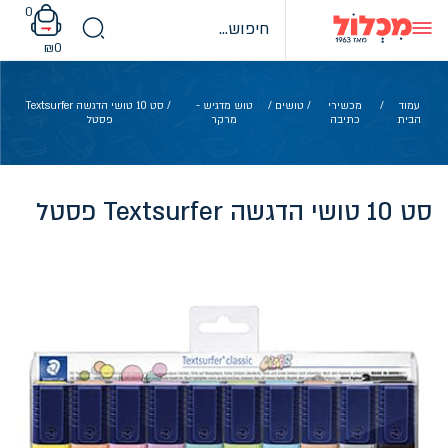
Ski
0
t
conten
₪
0
עמוד
/
מכשירי
/
טושים
/
טוש מדגיש -
/ סט 10 טושי הדגשה Textsurfer
הבית
כתיבה
מרקר
פסטל
סט 10 טושי הדגשה Textsurfer פסטל