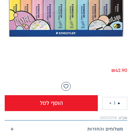
₪
42.90
הוסף לסל
-
+
1
מק"ט:
21053098
משלוחים והחזרות