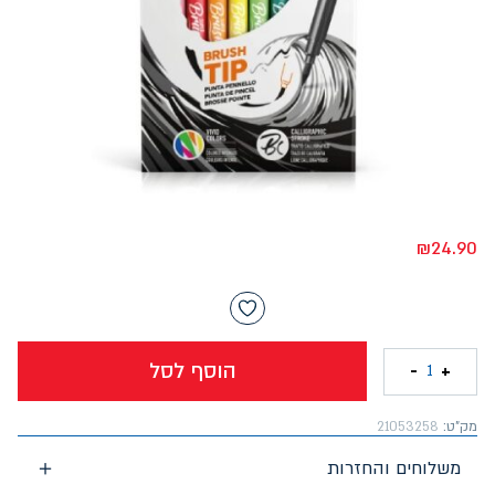
₪
24.90
הוסף לסל
-
+
1
מק"ט:
21053258
משלוחים והחזרות