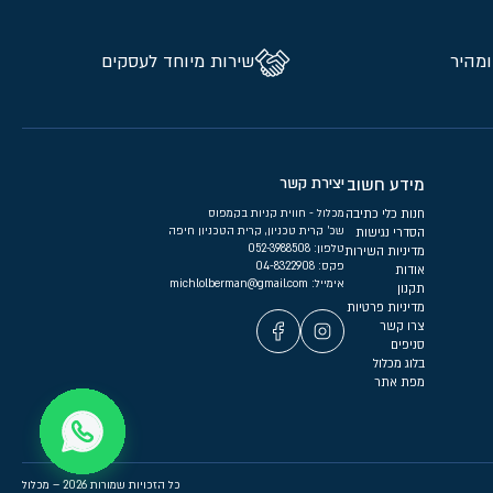
ומהיר
שירות מיוחד לעסקים
מידע חשוב
יצירת קשר
חנות כלי כתיבה
מכלול - חווית קניות בקמפוס
שכ’ קרית טכניון, קרית הטכניון חיפה
הסדרי נגישות
טלפון:
052-3988508
מדיניות השירות
פקס: 04-8322908
אודות
אימייל:
michlolberman@gmail.com
תקנון
מדיניות פרטיות
צרו קשר
סניפים
בלוג מכלול
מפת אתר
כל הזכויות שמורות 2026 – מכלול