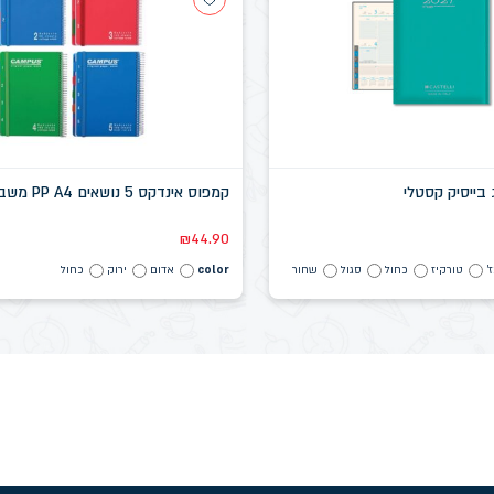
קמפוס אינדקס 5 נושאים PP A4 משבצת
₪
44.90
'
טורקיז
כחול
סגול
שחור
color
אדום
ירוק
כחול