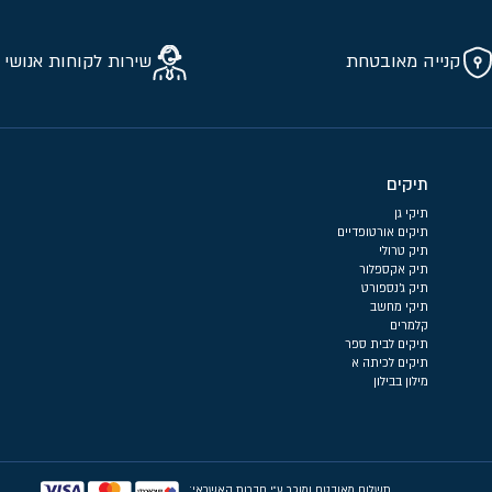
קנייה מאובטחת
שירות לקוחות אנושי 
תיקים
תיקי גן
תיקים אורטופדיים
תיק טרולי
תיק אקספלור
תיק ג'נספורט
תיקי מחשב
קלמרים
תיקים לבית ספר
תיקים לכיתה א
מילון בבילון
תשלום מאובטח ומוכר ע״י חברות האשראי: