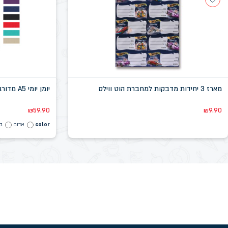
מארז 3 יחידות מדבקות למחברת הוט ווילס
יומן יומי A5 מדורג בייסיק קסטלי
₪
59.90
₪
9.90
color
אדום
בז