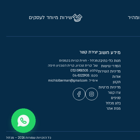
ומהיר
שירות מיוחד לעסקים
מידע חשוב
יצירת קשר
חנות כלי כתיבה
מכלול - חווית קניות בקמפוס
שכ’ קרית טכניון, קרית הטכניון חיפה
הסדרי נגישות
טלפון:
052-3988508
מדיניות השירות
פקס: 04-8322908
אודות
אימייל:
michlolberman@gmail.com
תקנון
מדיניות פרטיות
צרו קשר
סניפים
בלוג מכלול
מפת אתר
כל הזכויות שמורות 2026 – מכלול