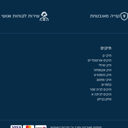
קנייה מאובטחת
שירות לקוחות אנושי 
תיקים
תיקי גן
תיקים אורטופדיים
תיק טרולי
תיק אקספלור
תיק ג'נספורט
תיקי מחשב
קלמרים
תיקים לבית ספר
תיקים לכיתה א
מילון בבילון
תשלום מאובטח ומוכר ע״י חברות האשראי: