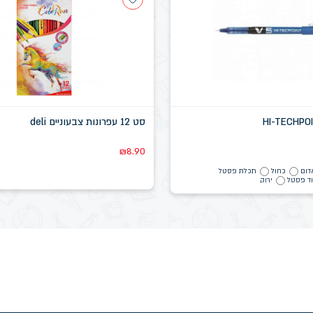
סט 12 עפרונות צבעוניים deli
₪
8.90
דום
כחול
תכלת פסטל
וד פסטל
ירוק