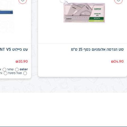
סט הנדסה אלומניום כסף 15 ס"מ
עט פיילוט HI-TECHPOINT V5
₪
10.90
₪
24.90
color
שחור
א
סגול פסטל
ור