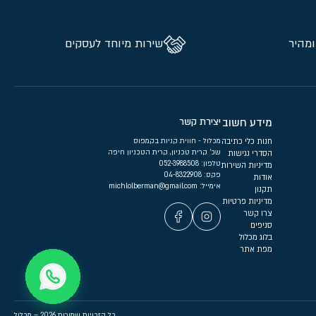
ומהיר
שירות מיוחד לעסקים
מידע חשוב
יצירת קשר
חנות כלי כתיבה
מכלול - חווית קניות בקמפוס
שכ’ קרית טכניון, קרית הטכניון חיפה
הסדרי נגישות
טלפון:
052-3988508
מדיניות השירות
פקס: 04-8322908
אודות
אימייל:
michlolberman@gmail.com
תקנון
מדיניות פרטיות
צרו קשר
סניפים
בלוג מכלול
מפת אתר
כל הזכויות שמורות 2026 – מכלול