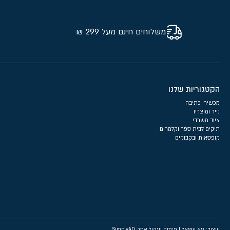
משלוחים חינם מעל 299 ₪
הקטגוריות שלנו
מכשירי כתיבה
נייר ומוצריו
ציוד משרדי
תיקים לבית ספר וקלמרים
קופסאות ובקבוקים
עיצוב: גיא עמיאל
|
פיתוח וניהול אתר: SimplyAD