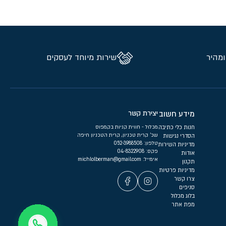
ומהיר
שירות מיוחד לעסקים
מידע חשוב
יצירת קשר
חנות כלי כתיבה
מכלול - חווית קניות בקמפוס
שכ’ קרית טכניון, קרית הטכניון חיפה
הסדרי נגישות
טלפון:
052-3988508
מדיניות השירות
פקס: 04-8322908
אודות
אימייל:
michlolberman@gmail.com
תקנון
מדיניות פרטיות
צרו קשר
סניפים
בלוג מכלול
מפת אתר