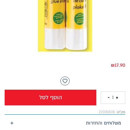
₪
17.90
הוסף לסל
-
+
1
מק"ט:
22015808
משלוחים והחזרות