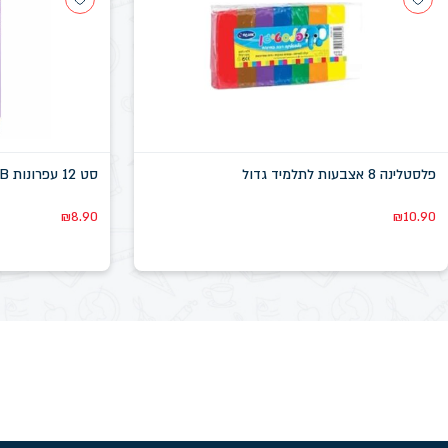
פלסטלינה 8 אצבעות לתלמיד גדול
סט 12 עפרונות HB + מחק מקרון deli
₪
8.90
₪
10.90