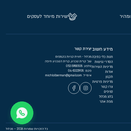
ומהיר
שירות מיוחד לעסקים
מידע חשוב
יצירת קשר
חנות כלי כתיבה
מכלול - חווית קניות בקמפוס
שכ’ קרית טכניון, קרית הטכניון חיפה
הסדרי נגישות
טלפון:
052-3988508
מדיניות השירות
פקס: 04-8322908
אודות
אימייל:
michlolberman@gmail.com
תקנון
מדיניות פרטיות
צרו קשר
סניפים
בלוג מכלול
מפת אתר
כל הזכויות שמורות 2026 – מכלול