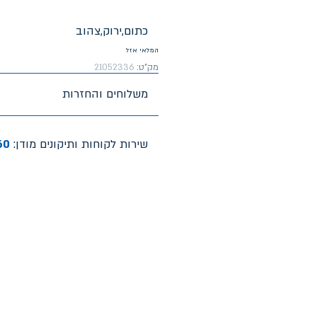
כתום,ירוק,צהוב
המלאי אזל
מק"ט:
21052336
משלוחים והחזרות
שירות לקוחות ותיקונים מודן:
60