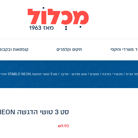
ד משרדי והיקפי
תיקים וקלמרים
קופסאות ובקבוק
וד הבית
/
מכשירי כתיבה
/
טושים
/
טוש מדגיש - מרקר
/ סט 3 טושי הדגשה STABILO NEON זוהרים
סט 3 טושי הדגשה STABILO NEON זוהרים
₪
9.90