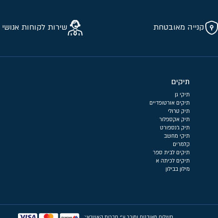
קנייה מאובטחת
שירות לקוחות אנושי 
תיקים
תיקי גן
תיקים אורטופדיים
תיק טרולי
תיק אקספלור
תיק ג'נספורט
תיקי מחשב
קלמרים
תיקים לבית ספר
תיקים לכיתה א
מילון בבילון
תשלום מאובטח ומוכר ע״י חברות האשראי: