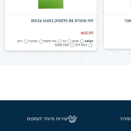
לוח מהנדס A4 פלסטיק במגוון צבעים
₪
15.90
color
אדום
בז'
ורוד פסטל
טורקיז
ירוק
כחול לילך
סגול פסטל
ומהיר
שירות מיוחד לעסקים