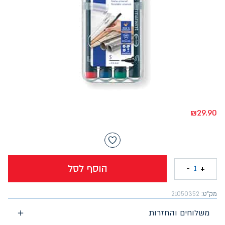
₪
29.90
הוסף לסל
-
+
1
מק"ט:
21050352
משלוחים והחזרות