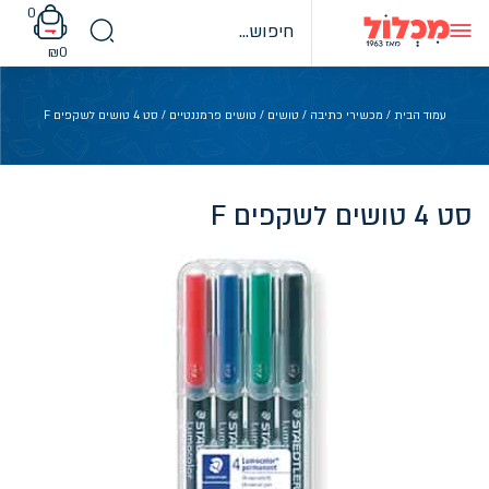
Ski
0
t
conten
₪
0
עמוד הבית
/
מכשירי כתיבה
/
טושים
/
טושים פרמננטיים
/ סט 4 טושים לשקפים F
סט 4 טושים לשקפים F