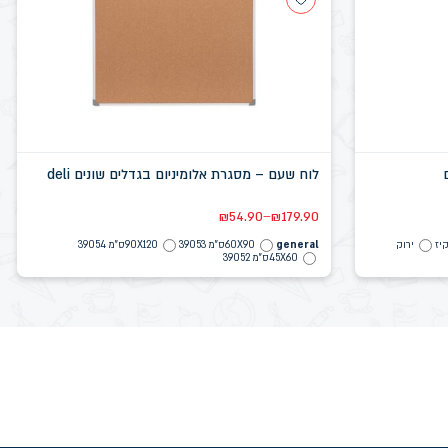
לוח שעם – מסגרת אלומיניום בגדלים שונים deli
–
₪
54.90
₪
179.90
יז
ירוק
general
60X90ס"מ 39053
90X120ס"מ 39054
45X60ס"מ 39052