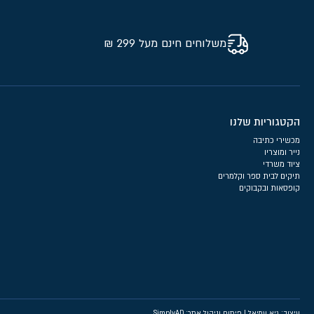
משלוחים חינם מעל 299 ₪
הקטגוריות שלנו
מכשירי כתיבה
נייר ומוצריו
ציוד משרדי
תיקים לבית ספר וקלמרים
קופסאות ובקבוקים
עיצוב: גיא עמיאל
|
פיתוח וניהול אתר: SimplyAD