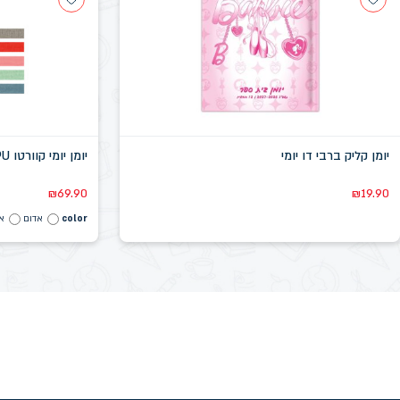
יומן קליק ברבי דו יומי
יומן יומי קוורטו PU קסטלי 19.5X26.5 ס"מ
₪
69.90
₪
19.90
color
אדום
א