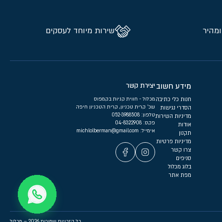
ומהיר
שירות מיוחד לעסקים
מידע חשוב
יצירת קשר
חנות כלי כתיבה
מכלול - חווית קניות בקמפוס
שכ’ קרית טכניון, קרית הטכניון חיפה
הסדרי נגישות
טלפון:
052-3988508
מדיניות השירות
פקס: 04-8322908
אודות
אימייל:
michlolberman@gmail.com
תקנון
מדיניות פרטיות
צרו קשר
סניפים
בלוג מכלול
מפת אתר
כל הזכויות שמורות 2026 – מכלול