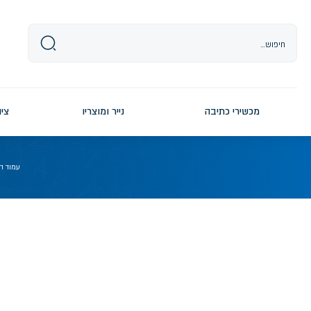
Ski
t
conten
מכשירי כתיבה
נייר ומוצריו
ציו
עמוד ה