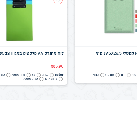
לוח מהנדס A4 פלסטיק במגוון צבעים
₪
15.90
פור
ורוד
טורקיז
כחול
color
אדום
בז'
ורוד פסטל
טורק
כחול לילך
סגול פסטל