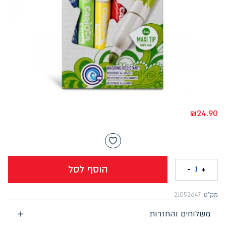
₪
24.90
הוסף לסל
-
+
1
מק"ט:
21052647
משלוחים והחזרות