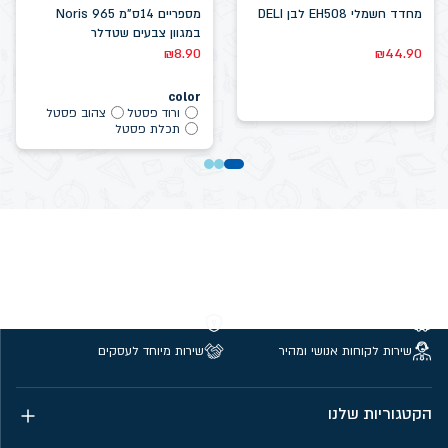
מחדד חשמלי EH508 לבן DELI
מספריים 14ס"מ Noris 965
במגוון צבעים שטדלר
₪
8.90
₪
44.90
color
ורוד פסטל
צהוב פסטל
תכלת פסטל
משלוחים חינם מעל 299 ₪
קנייה מאובטחת
שירות לקוחות אנושי ומהיר
שירות מיוחד לעסקים
הקטגוריות שלנו